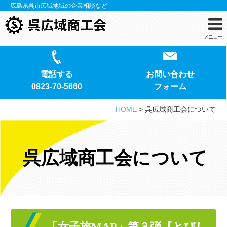
広島県呉市広域地域の企業相談など
メニュー
電話する
お問い合わせ
0823-70-5660
フォーム
HOME
>
呉広域商工会について
呉広域商工会について
「女子旅MAP」第３弾『とびし