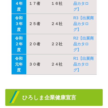
４年
１７者
１６社
品カタロ
度
グ】
令和
R3【出展商
３年
２５者
２４社
品カタロ
度
グ】
令和
R2【出展商
２年
２０者
２２社
品カタロ
度
グ】
令和
R1
【出展商
元年
３０者
２４社
品カタロ
度
グ】
ひろしま企業健康宣言