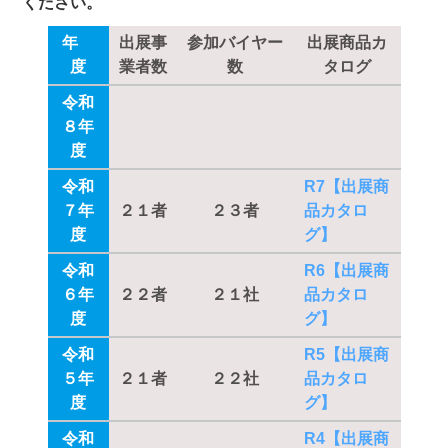
ください。
年
出展事
参加バイヤー
出展商品カ
度
業者数
数
タログ
令和
８年
度
令和
R7【出展商
７年
２１者
２３者
品カタロ
度
グ】
令和
R6【出展商
６年
２２者
２１社
品カタロ
度
グ】
令和
R5【出展商
５年
２１者
２２社
品カタロ
度
グ】
令和
R4【出展商