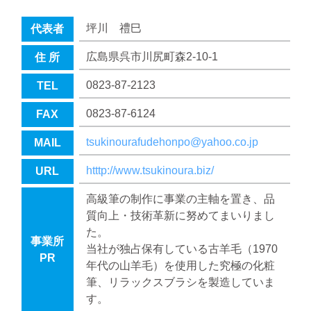
坪川 禮巳
代表者
広島県呉市川尻町森2-10-1
住 所
0823-87-2123
TEL
0823-87-6124
FAX
tsukinourafudehonpo@yahoo.co.jp
MAIL
htttp://www.tsukinoura.biz/
URL
高級筆の制作に事業の主軸を置き、品
質向上・技術革新に努めてまいりまし
た。
事業所
当社が独占保有している古羊毛（1970
PR
年代の山羊毛）を使用した究極の化粧
筆、リラックスブラシを製造していま
す。