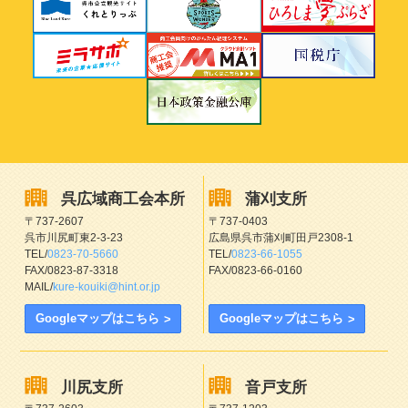
呉広域商工会
本所
蒲刈支所
〒737-2607
〒737-0403
呉市川尻町東2-3-23
広島県呉市蒲刈町田戸2308-1
TEL/
0823-70-5660
TEL/
0823-66-1055
FAX/0823-87-3318
FAX/0823-66-0160
MAIL/
kure-kouiki@hint.or.jp
Googleマップはこちら
Googleマップはこちら
川尻支所
音戸支所