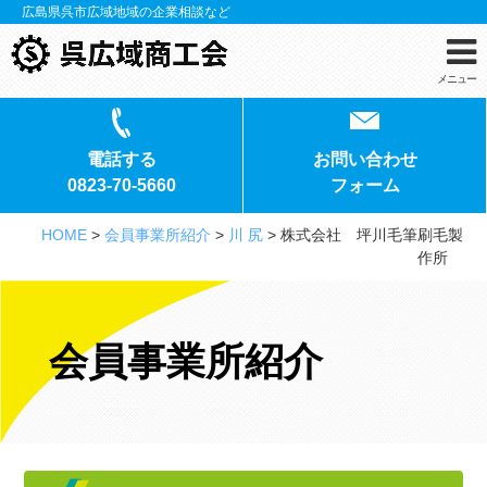
広島県呉市広域地域の企業相談など
メニュー
電話する
お問い合わせ
0823-70-5660
フォーム
HOME
>
会員事業所紹介
>
川 尻
>
株式会社 坪川毛筆刷毛製
作所
会員事業所紹介